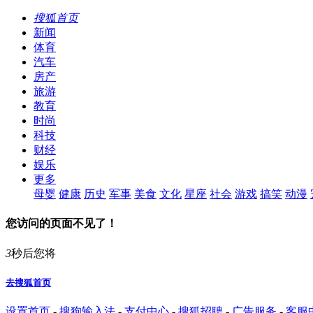
搜狐首页
新闻
体育
汽车
房产
旅游
教育
时尚
科技
财经
娱乐
更多
母婴
健康
历史
军事
美食
文化
星座
社会
游戏
搞笑
动漫
您访问的页面不见了！
3
秒后您将
去搜狐首页
设置首页
-
搜狗输入法
-
支付中心
-
搜狐招聘
-
广告服务
-
客服