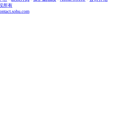
权所有
ontact.sohu.com