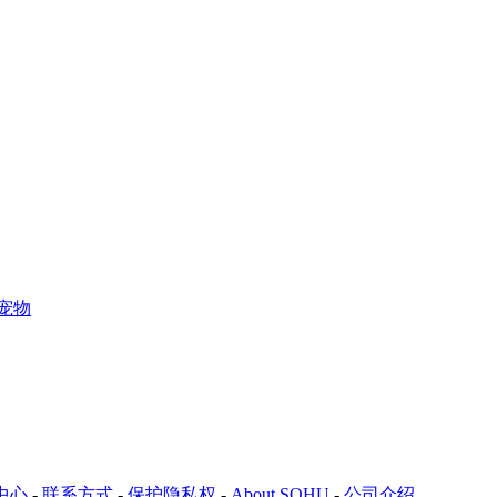
宠物
中心
-
联系方式
-
保护隐私权
-
About SOHU
-
公司介绍