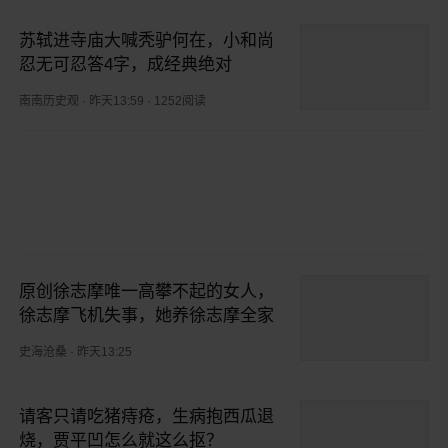
苏轼进寺庙大喊秃驴何在，小和尚
忍无可忍答4字，成经典绝对
南南历史观
·
昨天13:59
·
1252阅读
原创徐志摩唯一高攀不起的女人，
徐志摩飞机失事，她养徐志摩全家
史海沧桑
·
昨天13:25
请客只请吃猪痔疮，生病抱西瓜退
烧，贾平凹怎么就这么抠？