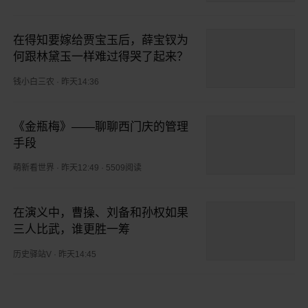
在得知要嫁给贾宝玉后，薛宝钗为
何跟林黛玉一样难过得哭了起来？
钱小白三农
·
昨天14:36
《金瓶梅》——聊聊西门庆的管理
手段
萌新看世界
·
昨天12:49
·
5509阅读
在演义中，曹操、刘备和孙权如果
三人比武，谁更胜一筹
历史驿站V
·
昨天14:45