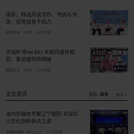
绿茶、韩浩月谈写作、书店与书
信：日常自有千钧力
搜狐文化
·
3天前
·
1.6万阅读
书海听涛Vol.65 | 本是同道却相
煎，鲁迅错骂杨荫榆
04:06
搜狐文化
·
3天前
·
4.2万阅读
文化资讯
最新
综合
更多
海内外媒体齐聚辽宁朝阳 共探红
山文化创新表达之道
中国新闻网
·
昨天22:21
·
1.6万阅读