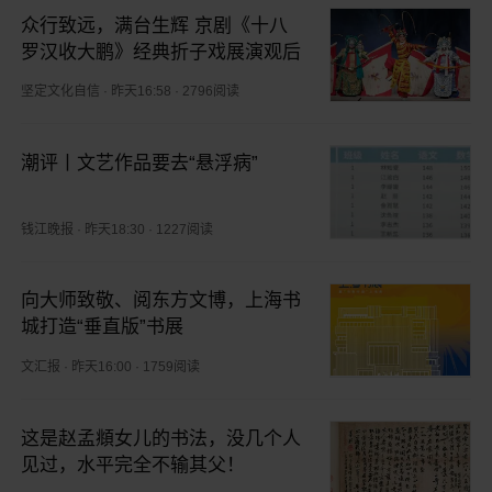
众行致远，满台生辉 京剧《十八
罗汉收大鹏》经典折子戏展演观后
坚定文化自信
·
昨天16:58
·
2796阅读
潮评丨文艺作品要去“悬浮病”
钱江晚报
·
昨天18:30
·
1227阅读
向大师致敬、阅东方文博，上海书
城打造“垂直版”书展
文汇报
·
昨天16:00
·
1759阅读
这是赵孟頫女儿的书法，没几个人
见过，水平完全不输其父！