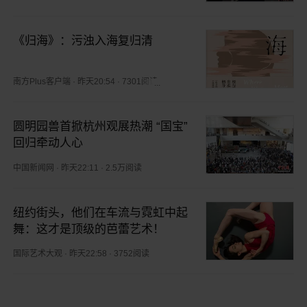
《归海》：污浊入海复归清
南方Plus客户端
·
昨天20:54
·
7301阅读
圆明园兽首掀杭州观展热潮 “国宝”
回归牵动人心
中国新闻网
·
昨天22:11
·
2.5万阅读
纽约街头，他们在车流与霓虹中起
舞：这才是顶级的芭蕾艺术！
国际艺术大观
·
昨天22:58
·
3752阅读