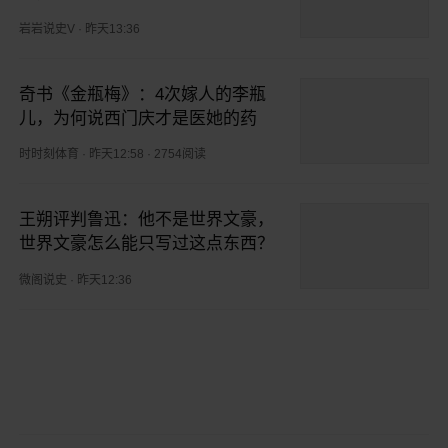
岩岩说史V
·
昨天13:36
奇书《金瓶梅》：4次嫁人的李瓶
儿，为何说西门庆才是医她的药
时时刻体育
·
昨天12:58
·
2754阅读
王朔评判鲁迅：他不是世界文豪，
世界文豪怎么能只写过这点东西？
微阁说史
·
昨天12:36